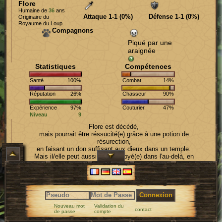
Flore
Humaine de
36
ans
Attaque 1-1 (0%)
Défense 1-1 (0%)
Originaire du
Royaume du Loup.
Compagnons
Piqué par une
araignée
Statistiques
Compétences
Santé
100%
Combat
14%
Réputation
26%
Chasseur
90%
Expérience
97%
Couturier
47%
Niveau
9
Flore est décédé,
mais pourrait être réssucité(e) grâce à une potion de
résurection,
en faisant un don suffisant aux dieux dans un temple.
Mais il/elle peut aussi être renvoyé(e) dans l'au-delà, en
utilisant la croix rouge.
Heroic Legend © 2026 - Tous droits réservés -
Mentions
Légales
-
Contact
Connexion
Nouveau mot
Validation du
contact
de passe
compte