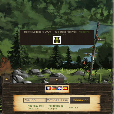
Heroic Legend © 2026 - Tous droits réservés -
Mentions
Légales
-
Contact
Connexion
Nouveau mot
Validation du
contact
de passe
compte