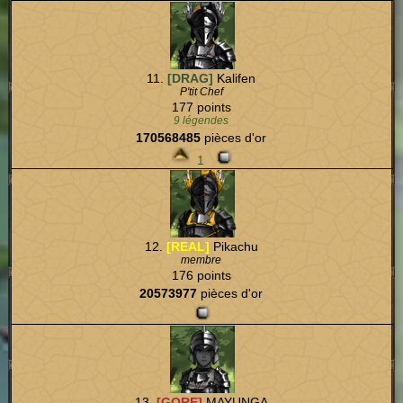
11.
[DRAG]
Kalifen
P'tit Chef
177 points
9 légendes
170568485
pièces d'or
1
12.
[REAL]
Pikachu
membre
176 points
20573977
pièces d'or
13.
[GORE]
MAYUNGA