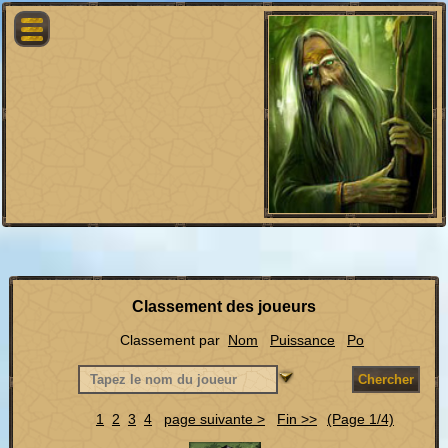
Classement des joueurs
Classement par
Nom
Puissance
Po
Chercher
1
2
3
4
page suivante >
Fin >>
(Page 1/4)