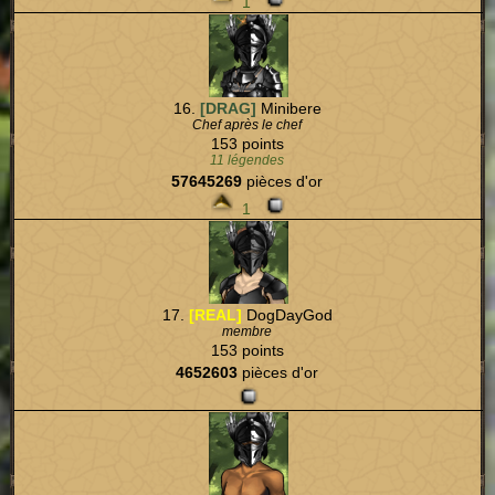
1
16.
[DRAG]
Minibere
Chef après le chef
153 points
11 légendes
57645269
pièces d'or
1
17.
[REAL]
DogDayGod
membre
153 points
4652603
pièces d'or