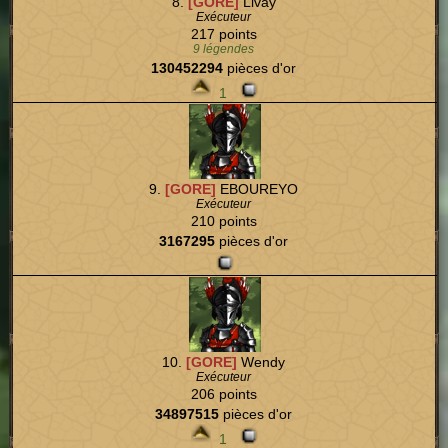
8.
[GORE]
Livay
Exécuteur
217 points
9 légendes
130452294
pièces d'or
1
9.
[GORE]
EBOUREYO
Exécuteur
210 points
3167295
pièces d'or
10.
[GORE]
Wendy
Exécuteur
206 points
34897515
pièces d'or
1