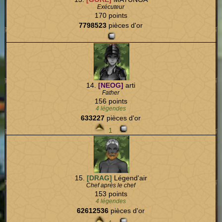
Exécuteur
170 points
7798523
pièces d'or
14.
[NEOG]
arti
Father
156 points
4 légendes
633227
pièces d'or
1
15.
[DRAG]
Légend'air
Chef après le chef
153 points
4 légendes
62612536
pièces d'or