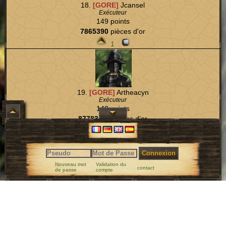
18.
[GORE]
Jcansel
Exécuteur
149 points
7865390
pièces d'or
1
19.
[GORE]
Artheacyn
Exécuteur
140 points
87783465
pièces d'or
Connexion
Nouveau mot
Validation du
contact
de passe
compte
20.
[ANGS]
El Diablo
Lieutenant
131 points
4 légendes
771616
pièces d'or
1