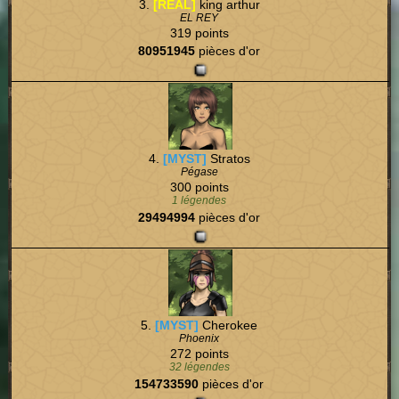
3.
[REAL]
king arthur
EL REY
319 points
80951945
pièces d'or
4.
[MYST]
Stratos
Pégase
300 points
1 légendes
29494994
pièces d'or
5.
[MYST]
Cherokee
Phoenix
272 points
32 légendes
154733590
pièces d'or