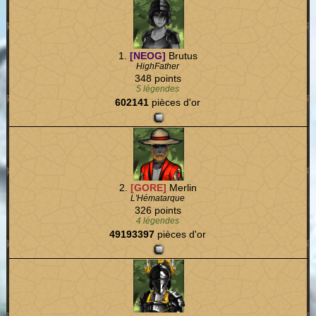
1.
[NEOG]
Brutus
HighFather
348 points
5 légendes
602141
pièces d'or
2.
[GORE]
Merlin
L'Hématarque
326 points
4 légendes
49193397
pièces d'or